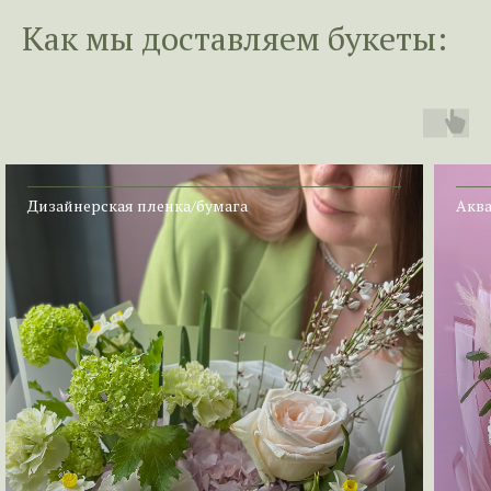
Как мы доставл
яем букеты:
Дизайнерская пленка/бумага
Аква