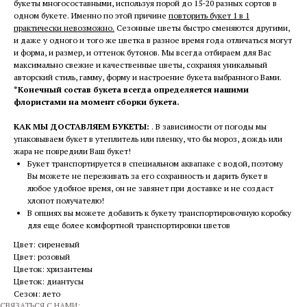
букеты многосоставными, используя порой до 15-20 разных сортов в
одном букете. Именно по этой причине
повторить букет 1 в 1
практически невозможно.
Сезонные цветы быстро сменяются другими,
и даже у одного и того же цветка в разное время года отличаться могут
и форма, и размер, и оттенок бутонов. Мы всегда отбираем для Вас
максимально свежие и качественные цветы, сохраняя уникальный
авторский стиль, гамму, форму и настроение букета выбранного Вами.
*Конечный состав букета всегда определяется нашими
флористами на момент сборки букета.
КАК МЫ ДОСТАВЛЯЕМ БУКЕТЫ:
. В зависимости от погоды мы
упаковываем букет в утеплитель или пленку, что бы мороз, дождь или
жара не повредили Ваш букет!
Букет транспортируется в специальном аквапаке с водой, поэтому
Вы можете не переживать за его сохранность и дарить букет в
любое удобное время, он не завянет при доставке и не создаст
хлопот получателю!
В опциях вы можете добавить к букету транспортировочную коробку
для еще более комфортной транспортировки цветов
Цвет: сиреневый
Цвет: розовый
Цветок: хризантемы
Цветок: диантусы
Сезон: лето
СВЯЗАТЬСЯ С НАМИ: