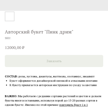
Авторский букет "Пинк дрим"
SKU:
12000,00
₽
Заказать
СОСТАВ:
розы, эустома, диантусы, маттиола, озотамнус, эвкалипт
Букет оформляется дизайнерской пленкой и атласными лентами
К букету прилагается авторская инструкция по уходу за цветами
ВАЖНО:
Мы работаем с редкими сортами растений и цветов и делаем
букеты многосоставными, используя порой до 15-20 разных сортов в
одном букете. Именно по этой причине
повторить букет 1 в 1