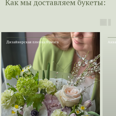
Как мы доставл
яем букеты:
Дизайнерская пленка/бумага
Аква