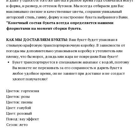
и даже у одного и того же цветка в разное время года отличаться могут
и форма, и размер, и оттенок бутонов. Мы всегда отбираем для Вас
максимально свежие и качественные цветы, сохраняя уникальный
авторский стиль, гамму, форму и настроение букета выбранного Вами.
*Конечный состав букета всегда определяется нашими
флористами на момент сборки букета.
КАК МЫ ДОСТАВЛЯЕМ БУКЕТЫ:
Ваш букет будет упакован в
стильную крафтовую транспортировочную коробку. В зависмости от
погоды мы дополнительно упаковываем коробку в утеплитель или
пленку, что бы мороз, дождь или жара не повредили Ваш букет!
Букет транспортируется в специальном аквапаке с водой, поэтому
Вы можете не переживать за его сохранность и дарить букет в
любое удобное время, он не завянет при доставке и не создаст
хлопот получателю!
Цветок: гортензия
Цветок: розы
Цветок: пионы
Цвет: голубой
Цвет: розовый
Повод: вау эффект
Сезон: лето