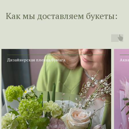
Как мы доставл
яем букеты:
Дизайнерская пленка/бумага
Аква