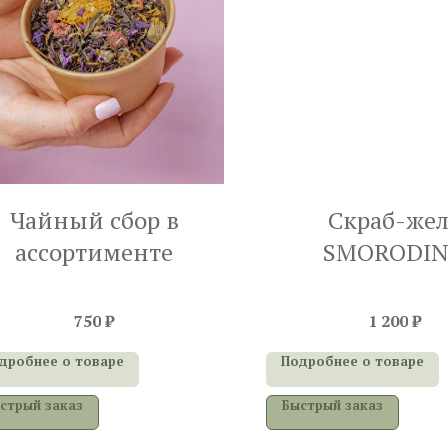
Чайный сбор в
Скраб-жел
ассортименте
SMORODI
«Малиновый т
300 g
750
₽
1 200
₽
дробнее о товаре
Подробнее о товаре
стрый заказ
Быстрый заказ