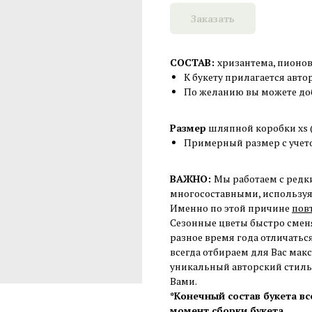
Заказать
СОСТАВ:
хризантема, пионов
К букету прилагается авто
По желанию вы можете доб
Размер
шляпной коробки xs (
Примерный размер с учет
ВАЖНО:
Мы работаем с редк
многосоставными, используя 
Именно по этой причине
пов
Сезонные цветы быстро сменя
разное время года отличаться
всегда отбираем для Вас мак
уникальный авторский стиль,
Вами.
*Конечный состав букета в
момент сборки букета.