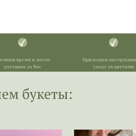
очним время и место
Приложим инструкци
доставки за Вас
уходу за цветами
яем букеты: