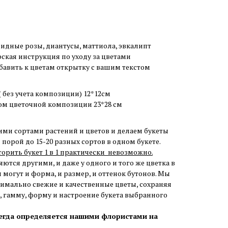
идные розы, диантусы, маттиола, эвкалипт
рская инструкция по уходу за цветами
авить к цветам открытку с вашим текстом
 без учета композиции) 12*12см
ом цветочной композиции 23*28 cм
ими сортами растений и цветов и делаем букеты
порой до 15-20 разных сортов в одном букете.
торить букет 1 в 1 практически невозможно.
ются другими, и даже у одного и того же цветка в
 могут и форма, и размер, и оттенок бутонов. Мы
симально свежие и качественные цветы, сохраняя
 гамму, форму и настроение букета выбранного
сегда определяется нашими флористами на