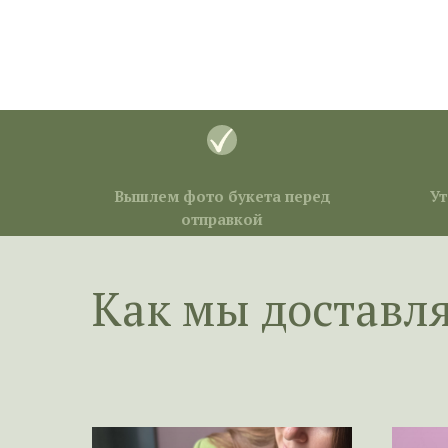
Вышлем фото букета перед
Ут
отправкой
Как мы доставл