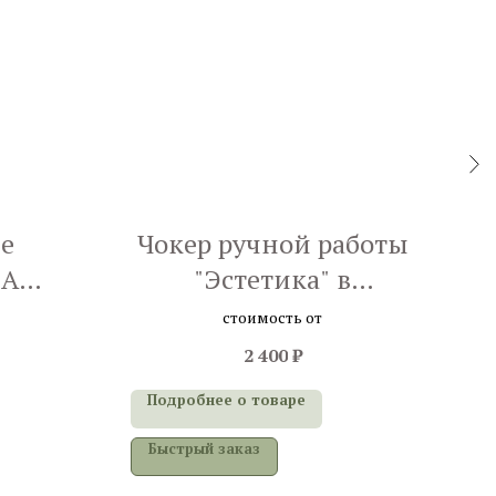
е
Чокер ручной работы
NA
"Эстетика" в
д
арт»
ассортименте
стоимость от
2 400
₽
Подробнее о товаре
П
Быстрый заказ
Б