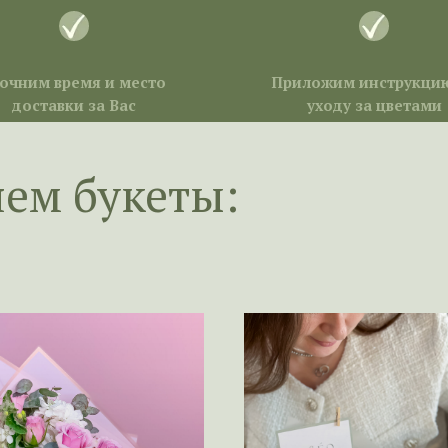
очним время и место
Приложим инструкци
доставки за Вас
уходу за цветами
яем букеты: