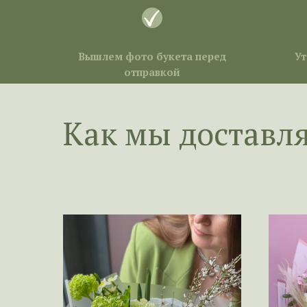
Вышлем фото букета перед
Ут
отправкой
Как мы доставл