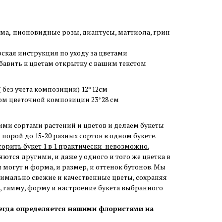
ома
,
пионовидные розы, диантусы, маттиола, грин
рская инструкция по уходу за цветами
авить к цветам открытку с вашим текстом
 без учета композиции) 12*12см
ом цветочной композиции 23*28 cм
ими сортами растений и цветов и делаем букеты
порой до 15-20 разных сортов в одном букете.
торить букет 1 в 1 практически невозможно.
ются другими, и даже у одного и того же цветка в
 могут и форма, и размер, и оттенок бутонов. Мы
симально свежие и качественные цветы, сохраняя
 гамму, форму и настроение букета выбранного
сегда определяется нашими флористами на