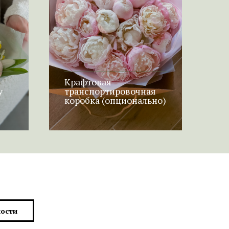
Крафтовая
у
транспортировочная
коробка (опционально)
ости