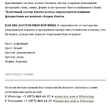
максимально свежие и качественные цветы, сохраняя уникальный
авторский стиль, гамму, форму и настроение букета выбранного Вами.
*Конечный состав букета всегда определяется нашими
флористами на момент сборки букета.
КАК МЫ ДОСТАВЛЯЕМ КОРЗИНЫ:
В зависимости от погоды мы
упаковываем корзину в прозрачную пленку или утеплитель и пленку, что
бы мороз, дождь или жара не повредили Ваш подарок!
Цвет: кофейный
Цвет: белый
Цветок: ранункулюсы
Цветок: розы
Форма: Корзина
СВЯЗАТЬСЯ С НАМИ:
По всем интересующим Вас вопросам Вы можете связаться с нами
позвонив или написав нам:
В WhatsApp:
+7-(977)-863-61-57 ➢
написать нам в WhatsApp
В Телеграмм:
+7-(977)-863-61-57 ➢
написать нам в Telegram