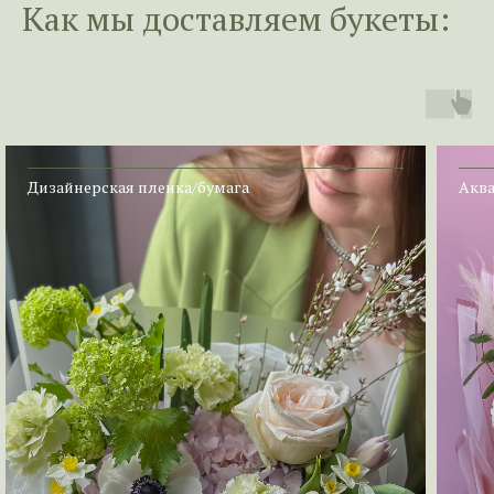
Как мы доставл
яем букеты:
Дизайнерская пленка/бумага
Аква