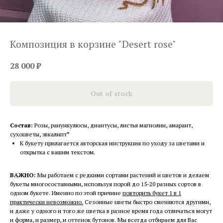
Композиция в корзине "Desert rose"
28 000
₽
Out of stock
Состав:
Розы, ранункулюсы, диантусы, листья магнолии, амарант,
сухоцветы, эвкалипт
*
К букету прилагается авторская инструкция по уходу за цветами и
открытка с вашим текстом.
ВАЖНО:
Мы работаем с редкими сортами растений и цветов и делаем
букеты многосоставными, используя порой до 15-20 разных сортов в
одном букете. Именно по этой причине
повторить букет 1 в 1
практически невозможно.
Сезонные цветы быстро сменяются другими,
и даже у одного и того же цветка в разное время года отличаться могут
и форма, и размер, и оттенок бутонов. Мы всегда отбираем для Вас