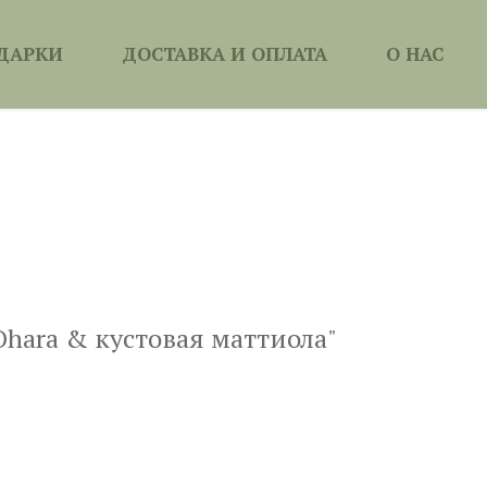
ДАРКИ
ДОСТАВКА И ОПЛАТА
О НАС
Ohara & кустовая маттиола"