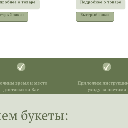
дробнее о товаре
Подробнее о товаре
стрый заказ
Быстрый заказ
очним время и место
Приложим инструкци
доставки за Вас
уходу за цветами
яем букеты: