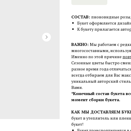
СОСТАВ:
пионовидные розы, 
Букет оформляется дизай
К букету прилагается авто
ВАЖНО:
Мы работаем с редк
многосоставными, используя 
Именно по этой причине
пов
Сезонные цветы быстро сменя
разное время года отличаться
всегда отбираем для Вас мак
уникальный авторский стиль,
Вами.
*Конечный состав букета в
момент сборки букета.
КАК МЫ ДОСТАВЛЯЕМ БУК
букет в утеплитель или плен
букет!
Букет транспортируется в