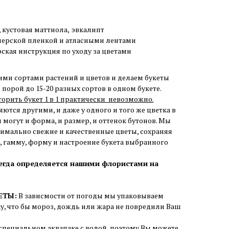
кустовая маттиола,
эвкалипт
нерской пленкой и атласными лентами
рская инструкция по уходу за цветами
ими сортами растений и цветов и делаем букеты
порой до 15-20 разных сортов в одном букете.
торить букет 1 в 1 практически невозможно.
ются другими, и даже у одного и того же цветка в
 могут и форма, и размер, и оттенок бутонов. Мы
симально свежие и качественные цветы, сохраняя
 гамму, форму и настроение букета выбранного
сегда определяется нашими флористами на
ЕТЫ:
В зависмости от погоды мы упаковываем
ку, что бы мороз, дождь или жара не повредили Ваш
 специальном аквапаке с водой, поэтому Вы можете