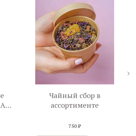
е
Чайный сбор в
NA
ассортименте
арт»
750
₽
П