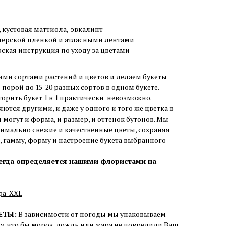
кустовая маттиола,
эвкалипт
нерской пленкой и атласными лентами
рская инструкция по уходу за цветами
ими сортами растений и цветов и делаем букеты
порой до 15-20 разных сортов в одном букете.
торить букет 1 в 1 практически невозможно.
ются другими, и даже у одного и того же цветка в
 могут и форма, и размер, и оттенок бутонов. Мы
симально свежие и качественные цветы, сохраняя
 гамму, форму и настроение букета выбранного
сегда определяется нашими флористами на
ра ХXL
ЕТЫ:
В зависимости от погоды мы упаковываем
ку, что бы мороз, дождь или жара не повредили Ваш