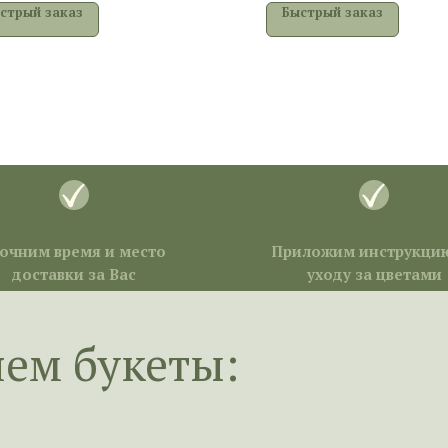
стрый заказ
Быстрый заказ
очним время и место
Приложим инструкци
доставки за Вас
уходу за цветами
яем букеты: