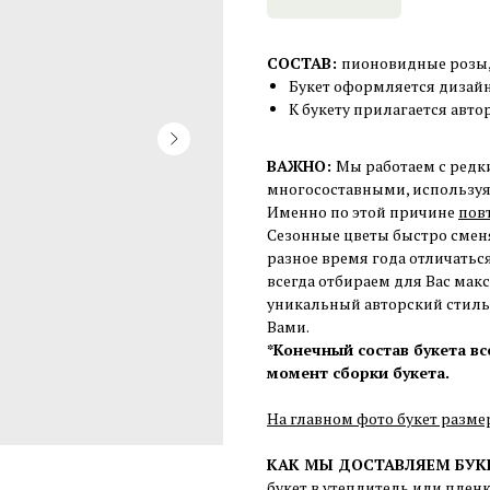
СОСТАВ:
пионовидные розы, 
Букет оформляется дизай
К букету прилагается авто
ВАЖНО:
Мы работаем с редк
многосоставными, используя 
Именно по этой причине
пов
Сезонные цветы быстро сменя
разное время года отличаться
всегда отбираем для Вас мак
уникальный авторский стиль,
Вами.
*Конечный состав букета в
момент сборки букета.
На главном фото букет разме
КАК МЫ ДОСТАВЛЯЕМ БУК
букет в утеплитель или плен