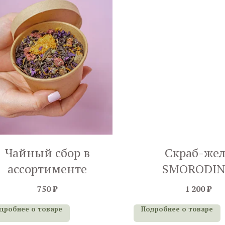
Чайный сбор в
Скраб-жел
ассортименте
SMORODI
«Тропический 
750
₽
1 200
₽
300 g
дробнее о товаре
Подробнее о товаре