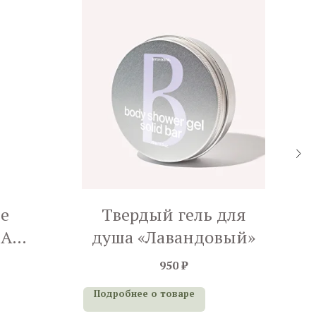
е
Твердый гель для
NA
душа «Лавандовый»
кокос»
950
₽
П
Подробнее о товаре
Б