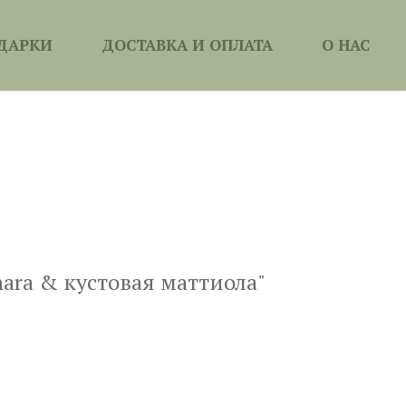
ДАРКИ
ДОСТАВКА И ОПЛАТА
О НАС
hara & кустовая маттиола"