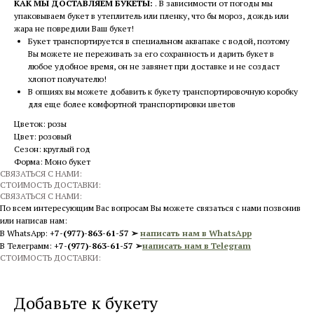
КАК МЫ ДОСТАВЛЯЕМ БУКЕТЫ:
. В зависимости от погоды мы
упаковываем букет в утеплитель или пленку, что бы мороз, дождь или
жара не повредили Ваш букет!
Букет транспортируется в специальном аквапаке с водой, поэтому
Вы можете не переживать за его сохранность и дарить букет в
любое удобное время, он не завянет при доставке и не создаст
хлопот получателю!
В опциях вы можете добавить к букету транспортировочную коробку
для еще более комфортной транспортировки цветов
Цветок: розы
Цвет: розовый
Сезон: круглый год
Форма: Моно букет
СВЯЗАТЬСЯ С НАМИ:
СТОИМОСТЬ ДОСТАВКИ:
СВЯЗАТЬСЯ С НАМИ:
По всем интересующим Вас вопросам Вы можете связаться с нами позвонив
или написав нам:
В WhatsApp:
+7-(977)-863-61-57 ➢
написать нам в WhatsApp
В Телеграмм:
+7-(977)-863-61-57 ➢
написать нам в Telegram
СТОИМОСТЬ ДОСТАВКИ:
Добавьте к букету