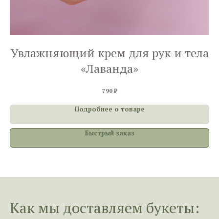
Увлажняющий крем для рук и тела
У
«Лаванда»
790
₽
Подробнее о товаре
Быстрый заказ
Как мы доставл
яем букеты: