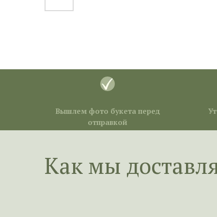
Вышлем фото букета перед
Ут
отправкой
Как мы доставл