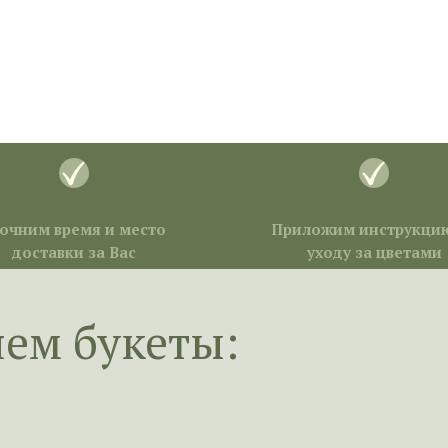
очним время и место
Приложим инструкци
доставки за Вас
уходу за цветами
яем букеты: